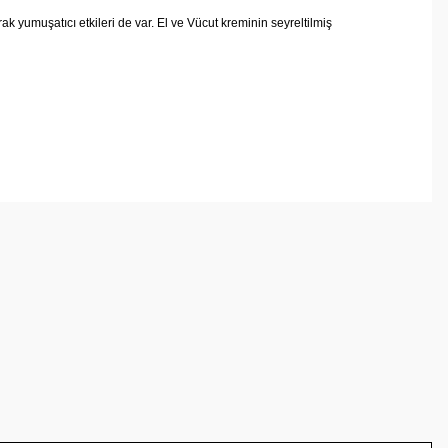
k yumuşatıcı etkileri de var. El ve Vücut kreminin seyreltilmiş
arafımıza iletebilirsiniz.