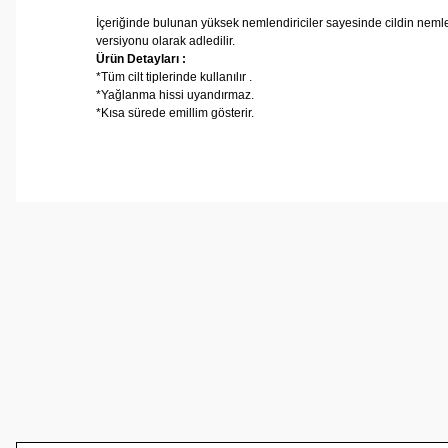
İ
çeriğinde bulunan yüksek nemlendiriciler sayesinde cildin nemlenme
versiyonu olarak adledilir.
Ürün Detayları :
*Tüm cilt tiplerinde kullanılır .
*Yağlanma hissi uyandırmaz.
*Kısa sürede emillim gösterir.
Bu ürünün fiyat bilgisi, resim, ürün açıklamalarında ve 
Görüş ve önerileriniz için teşekkür ederiz.
Ürün resmi kalitesiz, bozuk veya görüntülenemiyor.
Ürün açıklamasında eksik bilgiler bulunuyor.
Ürün bilgilerinde hatalar bulunuyor.
Ürün fiyatı diğer sitelerden daha pahalı.
Bu ürüne benzer farklı alternatifler olmalı.