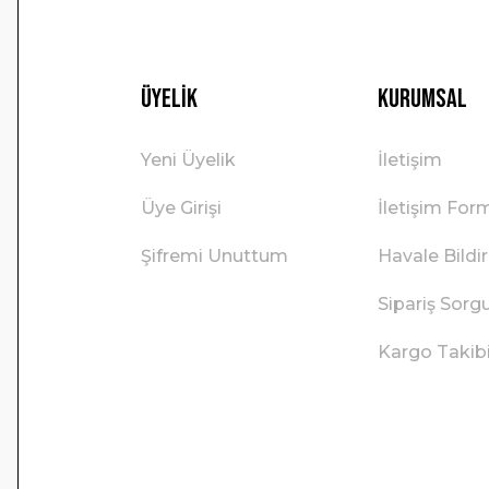
Üyelik
Kurumsal
Yeni Üyelik
İletişim
Üye Girişi
İletişim For
Şifremi Unuttum
Havale Bild
Sipariş Sorg
Kargo Takib