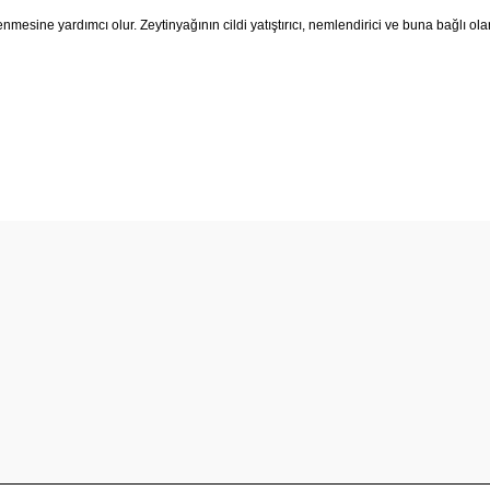
sine yardımcı olur. Zeytinyağının cildi yatıştırıcı, nemlendirici ve buna bağlı olara
diğer konularda yetersiz gördüğünüz noktaları öneri formunu kullanarak t
Bu ürüne ilk yorumu siz yapın!
Yorum Yaz