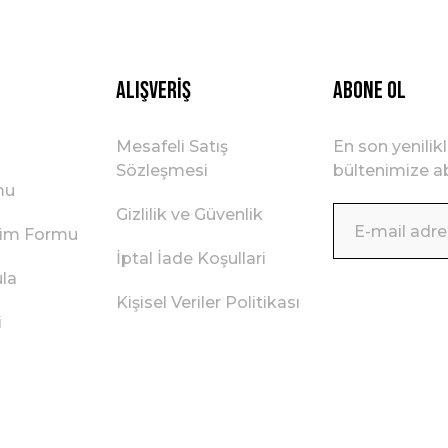
Gönder
Alışveriş
ABONE OL
Mesafeli Satış
En son yenilik
Sözleşmesi
bültenimize ab
mu
Gizlilik ve Güvenlik
irim Formu
İptal İade Koşullari
ula
Kişisel Veriler Politikası
i