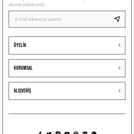
Ürün bilgilerinde hatalar bulunuyor.
abone olabilirsiniz.
Ürün fiyatı diğer sitelerden daha pahalı.
Bu ürüne benzer farklı alternatifler olmalı.
Üyelik
Gönder
Kurumsal
Alışveriş