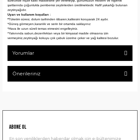
sürecinde hiçbir katkı maddesine yer verilmeyip, günümüzün modern ve hijyenik
şartlarında çoğunlukla pembemsi zeytinlerden üretilmektedir. Hafif yakarlığı bulunan
zeytinyağıdır.
Uyarı ve kullanım koşulları :
*
Tüketim süresi, dolum tarihinden itibaren,kalitesini koruyarak 24 aydır.
*Güneş görmeyen,karanlık ve serin bir ortamda saklayınız
*Hava ile uzun süreli temas etmesini engelleyiniz.
*Yakınında sabun,dezenfektan veya bir kimyasal madde olmasına izin
vermeyiniz,zeytinyağı kokuyu çok çabuk üzerine çeker ve yağ kalitesi bozulur.
Yorumlar
Önerileriniz
Bu ürüne ilk yorumu siz yapın!
Bu ürünün fiyat bilgisi, resim, ürün açıklamalarında ve diğer
konularda yetersiz gördüğünüz noktaları öneri formunu
Yorum Yaz
kullanarak tarafımıza iletebilirsiniz.
Görüş ve önerileriniz için teşekkür ederiz.
Ürün resmi kalitesiz, bozuk veya görüntülenemiyor.
ABONE OL
Ürün açıklamasında eksik bilgiler bulunuyor.
En son yeniliklerden haberdar olmak için e-bültenimize