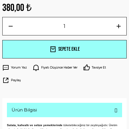
380,00 ₺
Sepete Ekle
Yorum Yaz
Fiyatı Düşünce Haber Ver
Tavsiye Et
Paylaş
Ürün Bilgisi
Salata, kahvaltı ve sebze yemeklerinde
tüketebileceğiniz bir zeytinyağıdır. Üretim