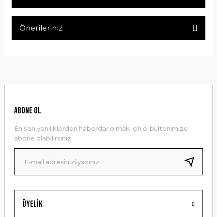
Önerileriniz
Bu ürüne ilk yorumu siz yapın!
Bu ürünün fiyat bilgisi, resim, ürün açıklamalarında ve diğer
konularda yetersiz gördüğünüz noktaları öneri formunu
Yorum Yaz
kullanarak tarafımıza iletebilirsiniz.
Görüş ve önerileriniz için teşekkür ederiz.
Ürün resmi kalitesiz, bozuk veya görüntülenemiyor.
ABONE OL
Ürün açıklamasında eksik bilgiler bulunuyor.
En son yeniliklerden haberdar olmak için e-bültenimize
Ürün bilgilerinde hatalar bulunuyor.
abone olabilirsiniz.
Ürün fiyatı diğer sitelerden daha pahalı.
Bu ürüne benzer farklı alternatifler olmalı.
Üyelik